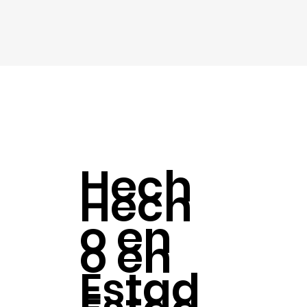
Hech
Hech
o en
o en
Estad