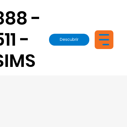
888 -
511 -
Descubrir
SIMS