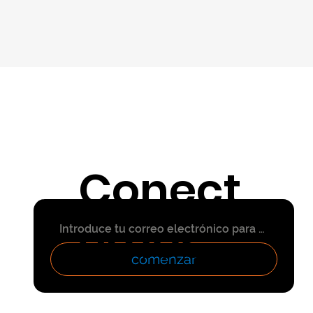
Conect
emos
comenzar