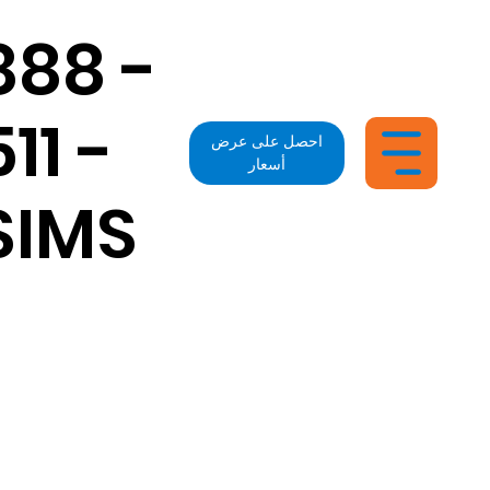
888 -
511 -
احصل على عرض
أسعار
SIMS