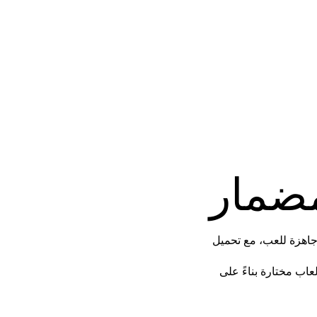
مضمار
ي جميع أجهزة محاكاة الطيران والسباق من Pushstart جاهزة للعب، مع تحميل
اب مختارة بناءً على